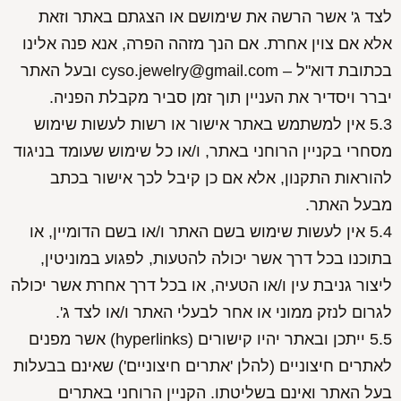
לצד ג' אשר הרשה את שימושם או הצגתם באתר וזאת
אלא אם צוין אחרת. אם הנך מזהה הפרה, אנא פנה אלינו
בכתובת דוא"ל – cyso.jewelry@gmail.com ובעל האתר
יברר ויסדיר את העניין תוך זמן סביר מקבלת הפניה.
5.3 אין למשתמש באתר אישור או רשות לעשות שימוש
מסחרי בקניין הרוחני באתר, ו/או כל שימוש שעומד בניגוד
להוראות התקנון, אלא אם כן קיבל לכך אישור בכתב
מבעל האתר.
5.4 אין לעשות שימוש בשם האתר ו/או בשם הדומיין, או
בתוכנו בכל דרך אשר יכולה להטעות, לפגוע במוניטין,
ליצור גניבת עין ו/או הטעיה, או בכל דרך אחרת אשר יכולה
לגרום לנזק ממוני או אחר לבעלי האתר ו/או לצד ג'.
5.5 ייתכן ובאתר יהיו קישורים (hyperlinks) אשר מפנים
לאתרים חיצוניים (להלן 'אתרים חיצוניים') שאינם בבעלות
בעל האתר ואינם בשליטתו. הקניין הרוחני באתרים