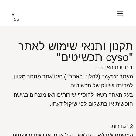
צרו קשר
תכשיטי נשים
עמוד הבית
תכשיטי גברים
תקנון ותנאי שימוש לאתר
"cyso תכשיטים"
1 מטרת האתר –
האתר "cyso " (להלן: "האתר" ) הינו אתר מסחר מקוון
למכירה ושיווק של תכשיטים.
בעל האתר רשאי להוסיף שירותים ו/או מוצרים בגישה
חופשית או בתשלום לפי שיקול דעתו.
2 הגדרות –
המשתמש/ת ו/או הגולש/ת– כל אדם, או ישות משפטית