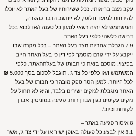
נזקי טבע, מגפות ומחלות כדוגמת הקורונה, ו/או אילוצים
עקב מצב בריאותי. ככל ששירותיו של בעל האתר לא יוכלו
להידחות למועד חלופי, לא ייחשב הדבר כהפרה,
והמשתמש לא יהיה רשאי לטעון כל טענה ו/או לבוא בכל
דרישה כלשהי כלפי בעל האתר.
7.9 הגבלת אחריות מצד בעל האתר – בכל מקרה שבו
ייקבע על ידי גורם מוסמך לפי דין כי בעל האתר חייב
בפיצוי, מוסכם בזאת כי חבותו של בעלתהאתר, כלפי
המשתמש ו/או כלפי כל צד ג', תוגבל לסכום בסך 5,000 ₪
לכל היותר. למען הסר ספק מובהר כי חבותו של בעל
האתר מוגבלת לנזקים ישירים בלבד, והיא לא תחול על
נזקים עקיפים כגון אבדן רווח, פגיעה במוניטין, אבדן
לקוחות וכיוב'.
8 איסור פגיעה באתר –
8.1 אין לבצע כל פעולה באופן ישיר או על ידי צד ג', אשר