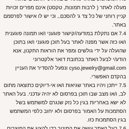
מעלה לאתר ( לרבות תמונות, טקסט) אינם מפרים זכויות
קניין רוחני של כל צד ג' להסכם., וכי יש לו אישור לפרסמם
באתר.
7.4 אם נתקלת במודעה/קישור פוגעני ו/או תמונה פוגענית
ו/או כזה אשר מפנה לאתר בעל תוכן פוגעני ו/או בתוכן
שהועלה על ידי גולשים ומפר את הוראות התקנון, אנא
הודע/י לבעל האתר בכתובת דואר אלקטרוני
cyso.jewelry@gmail.com ונפעל להסדיר את העניין
בהקדם האפשרי.
7.5 ייתכן ויהיו באתר שגיאות ו/או אי-דיוקים כתוצאה מתום
לב, ו/או מצב שבו תוכן בפרסום לא יהיה עדכני. בעל האתר
לא ישא באחריות בגין כל נזק שנגרם למשתמש בשל
הסתמכות על האמור בפרסום ולא יחוב כלפי המשתמש
בגין הסתמכות כזו.
7.6 בעל האתר עושה את המיטב כדי להציג את המוצרים