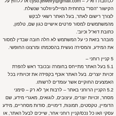
לכתובת דוא"ל – cyso.jewelry@gmail.com או ללחוץ על
הקישור "הסר" בתחתית המייל/ניוזלטר שנשלח.
לצורך רישום לאתר, בעל האתר רשאי לבקש
מהמשתמשים למסור פרטים אישיים כגון שם, טלפון,
כתובת דוא"ל וכיוב'.
מובהר בזאת כי על המשתמש לא חלה חובה שבדין למסור
את המידע, והמסירה נעשית בהסכמתו ומרצונו החופשי.
5 קניין רוחני –
5.1 בעל האתר מתייחס בחומרה ובכובד ראש להפרת
זכויות יוצרים. בעל האתר אוכף בקפידה את זכויותיו בכל
האמצעים החוקיים אשר עומדים לרשותו.
5.2 הקניין הרוחני באתר – לרבות אך לא רק – סימני
מסחר, זכויות יוצרים, עיצובים, לוגואים, מאגרי מידע, שם
הדומיין, טקסטים, תמונות, דימויים, סודות מסחריים, מידע
עסקי ו/או כל נכס/קניין רוחני אחר, שייכים לבעל האתר, או