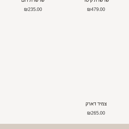
שרשרת קיסר
שרשרת דום
₪
235.00
₪
479.00
צמיד דארק
₪
265.00