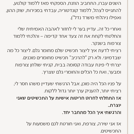
השנים עברו, התחביב הוזנח, הספקתי מאז ללמוד קולנוע,
להתגייס לצהל, ללמוד קונדטוריה, עבדתי במכירות, שוק ההון,
ואפילו ניהלתי משרד נדל"ן.
ואחרי כל זה.. עדיין בער לי לחזור לאהבה האמיתית שלי
והחלטתי לקחת את זה צעד אחד קדימה – והלכתי ללמוד
צורפות בשנקר.
רציתי לדעת איך ליצור תכשיט שלם מחומר גלם. ליצור כל מה
שבדמיוני. ולא רק "להרכיב" תכשיט מחומרים מוכנים.
יצרתי לי פינת עבודה קסומה בבית, קניתי שולחן צורפות
ומבער, ואת כל הכלים והחומרי גלם שצריך.
על פניו הכל היה מוכן, אבל הרגשתי שעדיין משהו חסר לי,
רציתי יותר, להעניק ערך יותר גדול ללקוח.
אז התחלתי לחרוט חריטות אישיות על התכשיטים שאני
יוצרת..
והרגשתי איך הכל מתחבר יחד.
אז אני שירה, צורפת, ואני חורטת לכם משמעות על
התכשיטים.