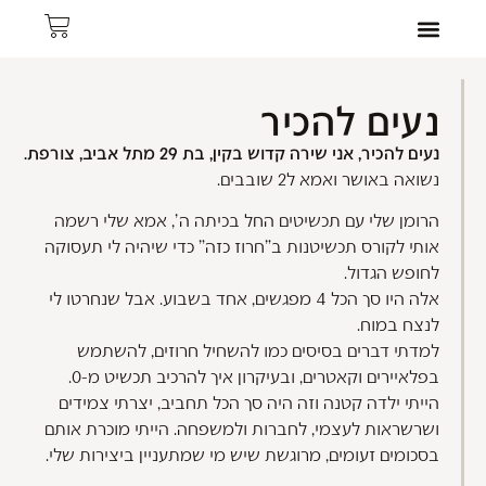
צרו קשר
תכשיטי נשים
עמוד הבית
תכשיטי גברים
נעים להכיר
נעים להכיר, אני שירה קדוש בקין, בת 29 מתל אביב, צורפת.
נשואה באושר ואמא ל2 שובבים.
הרומן שלי עם תכשיטים החל בכיתה ה', אמא שלי רשמה
אותי לקורס תכשיטנות ב"חרוז כזה" כדי שיהיה לי תעסוקה
לחופש הגדול.
אלה היו סך הכל 4 מפגשים, אחד בשבוע. אבל שנחרטו לי
לנצח במוח.
למדתי דברים בסיסים כמו להשחיל חרוזים, להשתמש
בפלאיירים וקאטרים, ובעיקרון איך להרכיב תכשיט מ-0.
הייתי ילדה קטנה וזה היה סך הכל תחביב, יצרתי צמידים
ושרשראות לעצמי, לחברות ולמשפחה. הייתי מוכרת אותם
בסכומים זעומים, מרוגשת שיש מי שמתעניין ביצירות שלי.