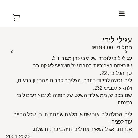
צרו קשר
תכשיטי נשים
עמוד הבית
תכשיטי גברים
עגילי ליבי
החל מ-
199.00
₪
עגילי ליבי לזכרה של ליבי כהן מגורי ז"ל.
שנרצחה באכזריות בטבח של השביעי לאוקטובר.
סך הכל בת 22.
ליבי נסעה לרקוד בנובה, הצליחה לברוח מהחניון ברעים,
ולהגיע לכביש 232.
שם בכביש, ממש ליד השלט של הפניה לקיבוץ רעים ליבי
נרצחה.
ליבי שכולה לב ואור שמש, מלאת שמחת חיים, שכל החיים
עוד לפניה.
אנחנו נדאג להשאיר את ליבי חיה בזכרונות שלנו.
2001-2023